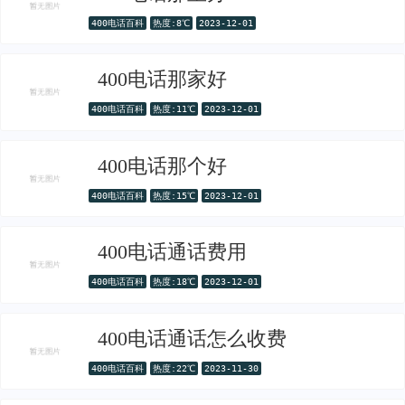
400电话百科
热度:8℃
2023-12-01
400电话那家好
400电话百科
热度:11℃
2023-12-01
400电话那个好
400电话百科
热度:15℃
2023-12-01
400电话通话费用
400电话百科
热度:18℃
2023-12-01
400电话通话怎么收费
400电话百科
热度:22℃
2023-11-30