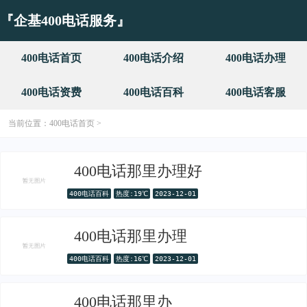
『企基400电话服务』
400电话首页
400电话介绍
400电话办理
400电话资费
400电话百科
400电话客服
当前位置：
400电话首页
>
400电话那里办理好
400电话百科
热度:19℃
2023-12-01
400电话那里办理
400电话百科
热度:16℃
2023-12-01
400电话那里办