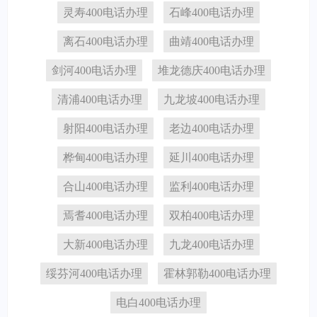
灵寿400电话办理
石峰400电话办理
离石400电话办理
曲靖400电话办理
剑河400电话办理
堆龙德庆400电话办理
清浦400电话办理
九龙坡400电话办理
射阳400电话办理
老边400电话办理
桦甸400电话办理
延川400电话办理
合山400电话办理
监利400电话办理
焉耆400电话办理
双柏400电话办理
大新400电话办理
九龙400电话办理
绥芬河400电话办理
霍林郭勒400电话办理
电白400电话办理