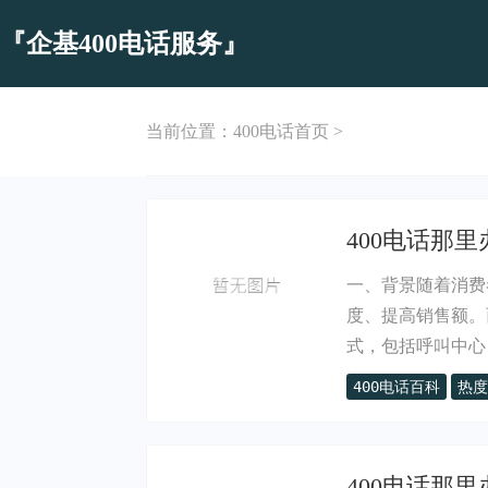
『企基400电话服务』
当前位置：
400电话首页
>
400电话那
一、背景随着消费
度、提高销售额。
式，包括呼叫中心、.
400电话百科
热度
400电话那里