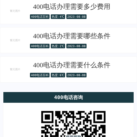
400电话办理需要多少费用
400电话百科
热度:4℃
2023-08-08
400电话办理需要哪些条件
400电话百科
热度:2℃
2023-08-08
400电话办理需要什么条件
400电话百科
热度:6℃
2023-08-08
400电话咨询