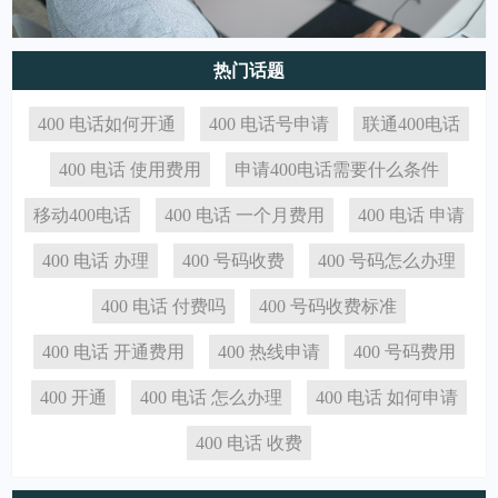
热门话题
400 电话如何开通
400 电话号申请
联通400电话
400 电话 使用费用
申请400电话需要什么条件
移动400电话
400 电话 一个月费用
400 电话 申请
400 电话 办理
400 号码收费
400 号码怎么办理
400 电话 付费吗
400 号码收费标准
400 电话 开通费用
400 热线申请
400 号码费用
400 开通
400 电话 怎么办理
400 电话 如何申请
400 电话 收费