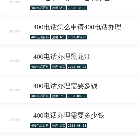
400电话百科
热度:2℃
2023-10-26
400电话怎么申请400电话办理
400电话百科
热度:6℃
2023-09-28
400电话办理黑龙江
400电话百科
热度:6℃
2023-08-08
400电话办理需要多钱
400电话百科
热度:7℃
2023-08-08
400电话办理需要多少钱
400电话百科
热度:3℃
2023-08-08