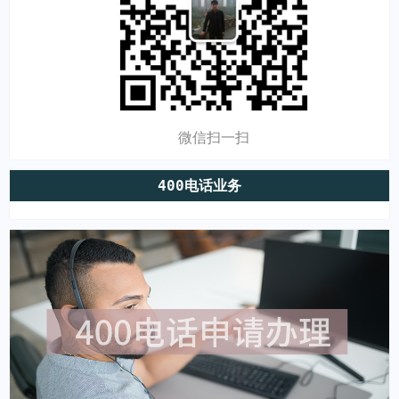
微信扫一扫
400电话业务