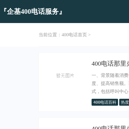
『企基400电话服务』
当前位置：
400电话首页
>
400电话那
一、背景随着消费
度、提高销售额。
式，包括呼叫中心、.
400电话百科
热度
400电话那里