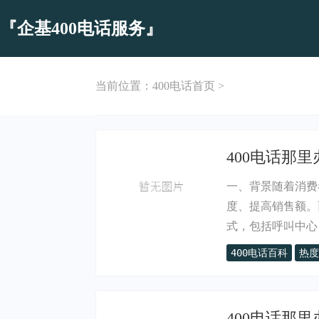
『企基400电话服务』
当前位置：
400电话首页
>
400电话那
一、背景随着消费
度、提高销售额。
式，包括呼叫中心、.
400电话百科
热度
400电话那里