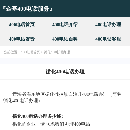
『企基400电话服务』
400电话首页
400电话介绍
400电话办理
400电话资费
400电话百科
400电话客服
当前位置：
400电话首页
>
循化400电话办理
循化400电话办理
青海省海东地区循化撒拉族自治县400电话办理（简称：
循化400电话办理）
循化400电话办理多少钱?
循化的企业，请
联系我们
办理400电话!