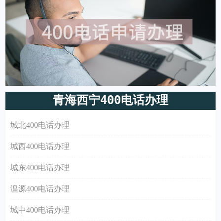
青海西宁400电话办理
城北400电话办理
城西400电话办理
城东400电话办理
湟源400电话办理
城中400电话办理