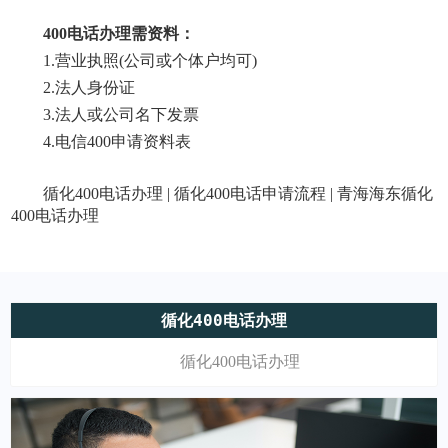
400电话办理需资料：
1.营业执照(公司或个体户均可)
2.法人身份证
3.法人或公司名下发票
4.电信400申请资料表
循化400电话办理 | 循化400电话申请流程 | 青海海东循化
400电话办理
循化400电话办理
循化400电话办理