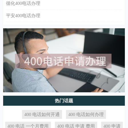
循化400电话办理
平安400电话办理
热门话题
400 电话如何开通
400 电话如何办理
400 电话 一个月费用
400 电话 申请 费用
400 申请