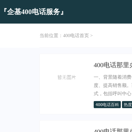
『企基400电话服务』
当前位置：
400电话首页
>
400电话那
一、背景随着消费
度、提高销售额。
式，包括呼叫中心、.
400电话百科
热度
400电话那里