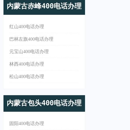
内蒙古赤峰400电话办理
红山400电话办理
巴林左旗400电话办理
元宝山400电话办理
林西400电话办理
松山400电话办理
内蒙古包头400电话办理
固阳400电话办理