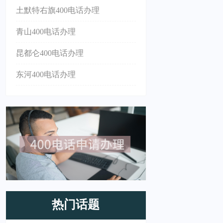
土默特右旗400电话办理
青山400电话办理
昆都仑400电话办理
东河400电话办理
热门话题