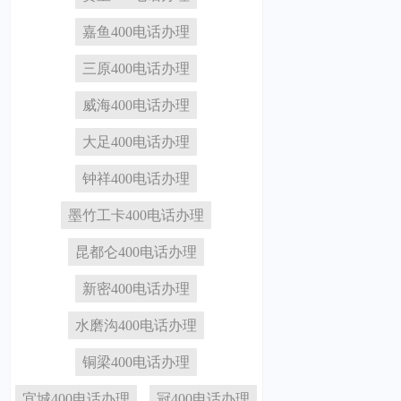
嘉鱼400电话办理
三原400电话办理
威海400电话办理
大足400电话办理
钟祥400电话办理
墨竹工卡400电话办理
昆都仑400电话办理
新密400电话办理
水磨沟400电话办理
铜梁400电话办理
宜城400电话办理
冠400电话办理