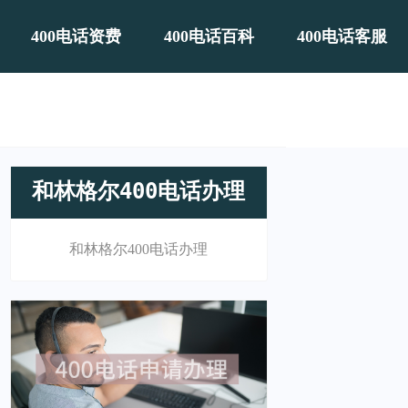
400电话资费
400电话百科
400电话客服
和林格尔400电话办理
和林格尔400电话办理