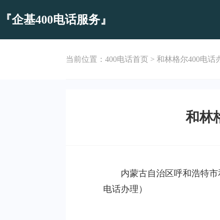
『企基400电话服务』
当前位置：
400电话首页
>
和林格尔400电话
和林
内蒙古自治区呼和浩特市和
电话办理）