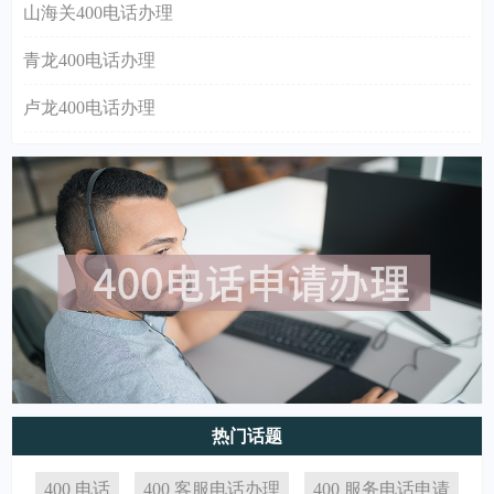
山海关400电话办理
青龙400电话办理
卢龙400电话办理
热门话题
400 电话
400 客服电话办理
400 服务电话申请