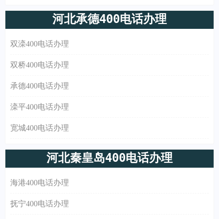
河北承德400电话办理
双滦400电话办理
双桥400电话办理
承德400电话办理
滦平400电话办理
宽城400电话办理
河北秦皇岛400电话办理
海港400电话办理
抚宁400电话办理