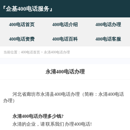
『企基400电话服务』
400电话首页
400电话介绍
400电话办理
400电话资费
400电话百科
400电话客服
当前位置：
400电话首页
>
永清400电话办理
永清400电话办理
河北省廊坊市永清县400电话办理（简称：永清400电话
办理）
永清400电话办理多少钱?
永清的企业，请
联系我们
办理400电话!