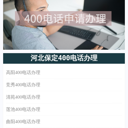
河北保定400电话办理
高阳400电话办理
竞秀400电话办理
清苑400电话办理
莲池400电话办理
曲阳400电话办理