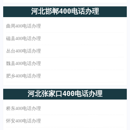
河北邯郸400电话办理
曲周400电话办理
磁县400电话办理
丛台400电话办理
魏县400电话办理
肥乡400电话办理
河北张家口400电话办理
桥东400电话办理
怀安400电话办理