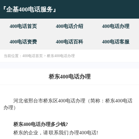
『企基400电话服务』
400电话首页
400电话介绍
400电话办理
400电话资费
400电话百科
400电话客服
当前位置：
400电话首页
>
桥东400电话办理
桥东400电话办理
河北省邢台市桥东区400电话办理（简称：桥东400电话
办理）
桥东400电话办理多少钱?
桥东的企业，请
联系我们
办理400电话!