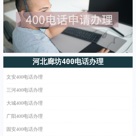
河北廊坊400电话办理
文安400电话办理
三河400电话办理
大城400电话办理
广阳400电话办理
固安400电话办理