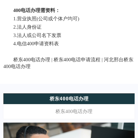
400电话办理需资料：
1.营业执照(公司或个体户均可)
2.法人身份证
3.法人或公司名下发票
4.电信400申请资料表
桥东400电话办理 | 桥东400电话申请流程 | 河北邢台桥东
400电话办理
桥东400电话办理
桥东400电话办理