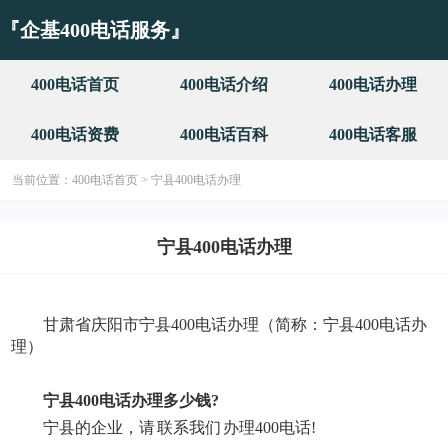
『企基400电话服务』
400电话首页
400电话介绍
400电话办理
400电话资费
400电话百科
400电话客服
当前位置：
400电话首页
>
宁县400电话办理
宁县400电话办理
甘肃省庆阳市宁县400电话办理（简称：宁县400电话办
理）
宁县400电话办理多少钱?
宁县的企业，请
联系我们
办理400电话!