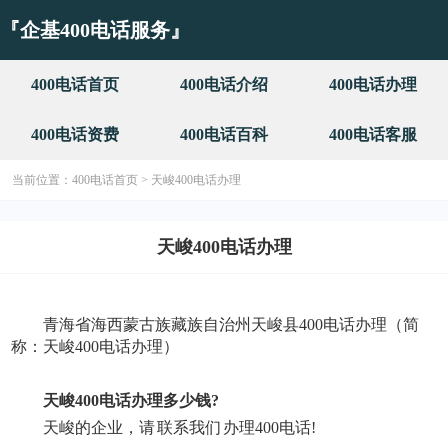
『企基400电话服务』
400电话首页
400电话介绍
400电话办理
400电话资费
400电话百科
400电话客服
当前位置：
400电话首页
>
天峻400电话办理
天峻400电话办理
青海省海西蒙古族藏族自治州天峻县400电话办理（简
称：天峻400电话办理）
天峻400电话办理多少钱?
天峻的企业，请
联系我们
办理400电话!