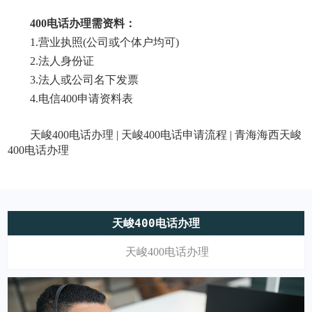
400电话办理需资料：
1.营业执照(公司或个体户均可)
2.法人身份证
3.法人或公司名下发票
4.电信400申请资料表
天峻400电话办理 | 天峻400电话申请流程 | 青海海西天峻
400电话办理
天峻400电话办理
天峻400电话办理