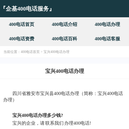
『企基400电话服务』
400电话首页
400电话介绍
400电话办理
400电话资费
400电话百科
400电话客服
当前位置：
400电话首页
>
宝兴400电话办理
宝兴400电话办理
四川省雅安市宝兴县400电话办理（简称：宝兴400电话
办理）
宝兴400电话办理多少钱?
宝兴的企业，请
联系我们
办理400电话!