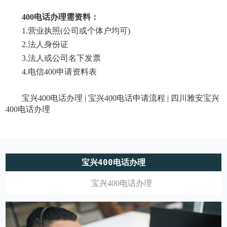
400电话办理需资料：
1.营业执照(公司或个体户均可)
2.法人身份证
3.法人或公司名下发票
4.电信400申请资料表
宝兴400电话办理 | 宝兴400电话申请流程 | 四川雅安宝兴
400电话办理
宝兴400电话办理
宝兴400电话办理