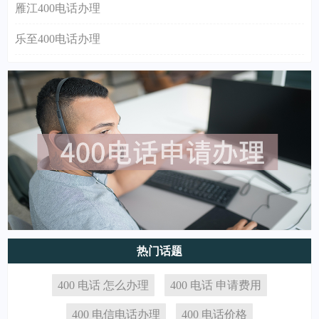
雁江400电话办理
乐至400电话办理
热门话题
400 电话 怎么办理
400 电话 申请费用
400 电信电话办理
400 电话价格