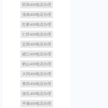
民和400电话办理
淮南400电话办理
红桥400电话办理
仁怀400电话办理
定西400电话办理
磴口400电话办理
鹤山400电话办理
大同400电话办理
青田400电话办理
洛扎400电话办理
平塘400电话办理