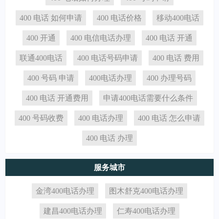
400 电话 如何申请
400 电话价格
移动400电话
400 开通
400 电信电话办理
400 电话 开通
联通400电话
400 电话号码申请
400 电话 费用
400 号码 申请
400电话办理
400 办理号码
400 电话 开通费用
申请400电话需要什么条件
400 号码收费
400 电话办理
400 电话 怎么申请
400 电话 办理
服务城市
金湾400电话办理
图木舒克400电话办理
建昌400电话办理
仁寿400电话办理