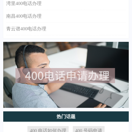
湾里400电话办理
南昌400电话办理
青云谱400电话办理
热门话题
400 电话如何办理
400 号码申请