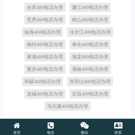
余庆400电话办理
廉江400电话办理
竞秀400电话办理
崂山400电话办理
临海400电话办理
冷水江400电话办理
梅州400电话办理
奉化400电话办理
黄浦400电话办理
海棠400电话办理
重庆400电话办理
通榆400电话办理
和硕400电话办理
井冈山400电话办理
龙城400电话办理
宕昌400电话办理
马尔康400电话办理
首页
电话
微信
联系