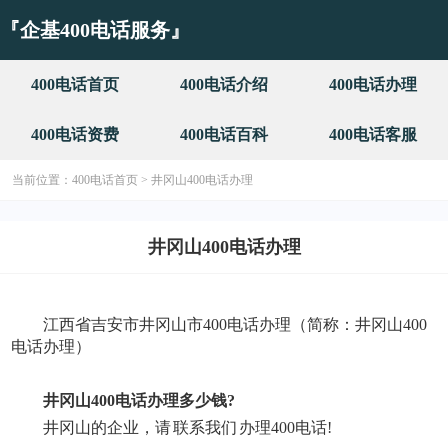
『企基400电话服务』
400电话首页
400电话介绍
400电话办理
400电话资费
400电话百科
400电话客服
当前位置：
400电话首页
>
井冈山400电话办理
井冈山400电话办理
江西省吉安市井冈山市400电话办理（简称：井冈山400
电话办理）
井冈山400电话办理多少钱?
井冈山的企业，请
联系我们
办理400电话!