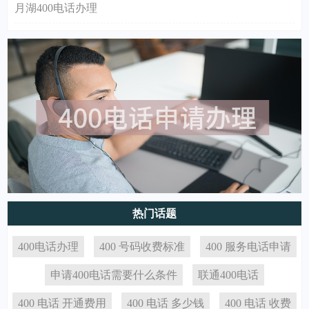
月湖400电话办理
热门话题
400电话办理
400 号码收费标准
400 服务电话申请
申请400电话需要什么条件
联通400电话
400 电话 开通费用
400 电话 多少钱
400 电话 收费