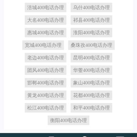
涪城400电话办理
乌什400电话办理
大名400电话办理
祁县400电话办理
惠城400电话办理
淮阳400电话办理
宽城400电话办理
桑珠孜400电话办理
老边400电话办理
昆明400电话办理
团风400电话办理
华蓥400电话办理
邯郸400电话办理
象山400电话办理
黄龙400电话办理
花都400电话办理
松江400电话办理
和平400电话办理
衡阳400电话办理