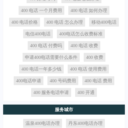
400 电话 一个月费用
400 电话 如何办理
400 电话价格
400 电话 怎么办理
移动400电话
电信400电话
400电话怎么收费标准
400 电话 付费吗
400 电话 收费
申请400电话需要什么条件
400 收费
400 电话一年多少钱
400 电话 使用费用
400电话申请
400 号码费用
400 电话 费用
400 服务电话申请
400 开通
服务城市
温泉400电话办理
丹东400电话办理