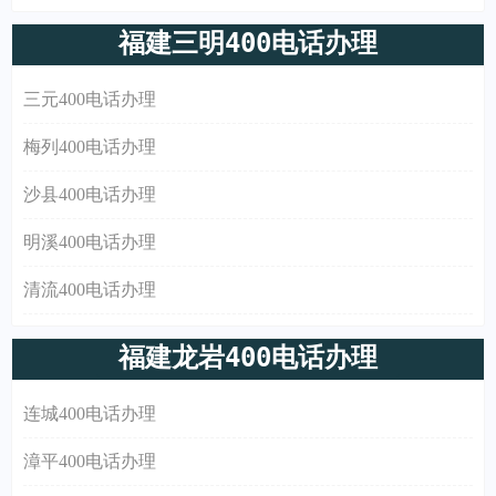
福建三明400电话办理
三元400电话办理
梅列400电话办理
沙县400电话办理
明溪400电话办理
清流400电话办理
福建龙岩400电话办理
连城400电话办理
漳平400电话办理