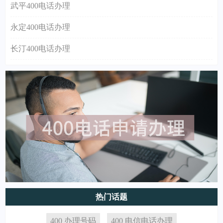
武平400电话办理
永定400电话办理
长汀400电话办理
热门话题
400 办理号码
400 电信电话办理