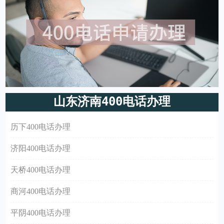
山东济南400电话办理
历下400电话办理
济阳400电话办理
天桥400电话办理
商河400电话办理
平阴400电话办理