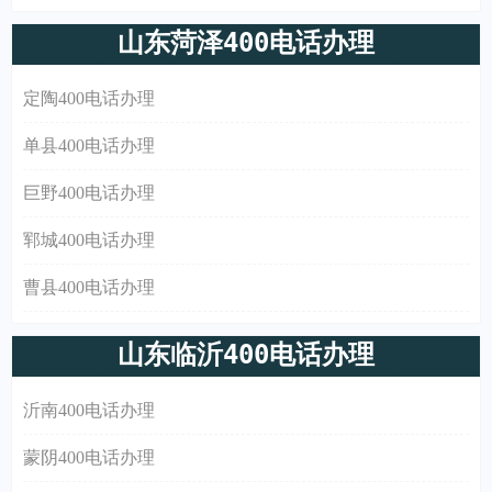
山东菏泽400电话办理
定陶400电话办理
单县400电话办理
巨野400电话办理
郓城400电话办理
曹县400电话办理
山东临沂400电话办理
沂南400电话办理
蒙阴400电话办理