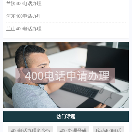
兰陵400电话办理
河东400电话办理
兰山400电话办理
热门话题
400电话办理多少钱
400 办理号码
移动400电话