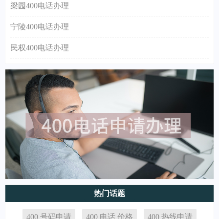
梁园400电话办理
宁陵400电话办理
民权400电话办理
热门话题
400 号码申请
400 电话 价格
400 热线申请