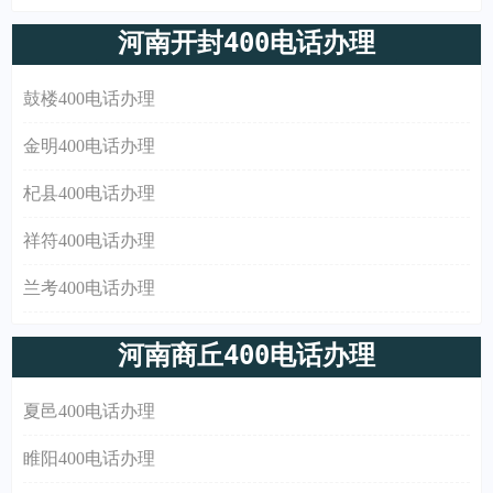
河南开封400电话办理
鼓楼400电话办理
金明400电话办理
杞县400电话办理
祥符400电话办理
兰考400电话办理
河南商丘400电话办理
夏邑400电话办理
睢阳400电话办理