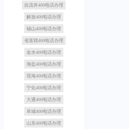
自流井400电话办理
解放400电话办理
锡山400电话办理
省直辖400电话办理
金水400电话办理
海盐400电话办理
瑶海400电话办理
宁化400电话办理
大通400电话办理
阜城400电话办理
山东400电话办理