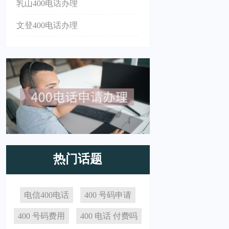
乳山400电话办理
文登400电话办理
热门话题
电信400电话
400 号码申请
400 号码费用
400 电话 付费吗