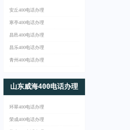
安丘400电话办理
寒亭400电话办理
昌邑400电话办理
昌乐400电话办理
青州400电话办理
山东威海400电话办理
环翠400电话办理
荣成400电话办理