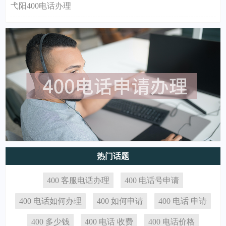
弋阳400电话办理
热门话题
400 客服电话办理
400 电话号申请
400 电话如何办理
400 如何申请
400 电话 申请
400 多少钱
400 电话 收费
400 电话价格