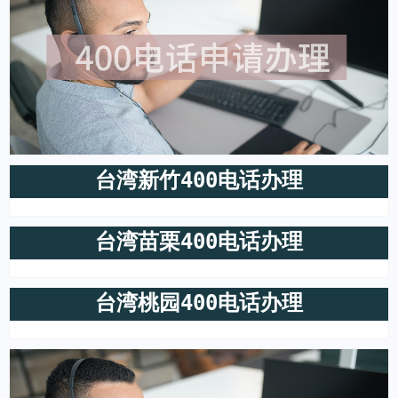
台湾新竹400电话办理
台湾苗栗400电话办理
台湾桃园400电话办理