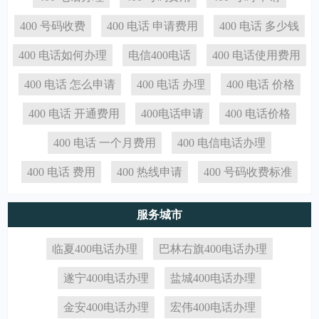
400 号码收费
400 电话 申请费用
400 电话 多少钱
400 电话如何办理
电信400电话
400 电话使用费用
400 电话 怎么申请
400 电话 办理
400 电话 价格
400 电话 开通费用
400电话申请
400 电话价格
400 电话 一个月费用
400 电信电话办理
400 电话 费用
400 热线申请
400 号码收费标准
服务城市
临夏400电话办理
巴林右旗400电话办理
遂宁400电话办理
盐城400电话办理
金安400电话办理
宏伟400电话办理