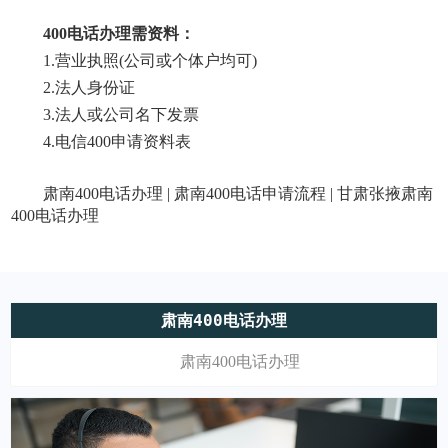
400电话办理需资料：
1.营业执照(公司或个体户均可)
2.法人身份证
3.法人或公司名下发票
4.电信400申请资料表
肃南400电话办理 | 肃南400电话申请流程 | 甘肃张掖肃南
400电话办理
肃南400电话办理
肃南400电话办理