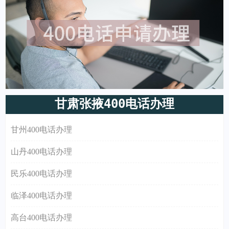
甘肃张掖400电话办理
甘州400电话办理
山丹400电话办理
民乐400电话办理
临泽400电话办理
高台400电话办理