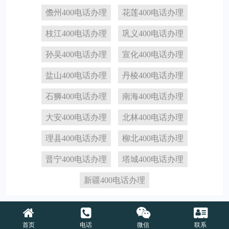
儋州400电话办理
花莲400电话办理
枝江400电话办理
巩义400电话办理
孙吴400电话办理
宣化400电话办理
盐山400电话办理
丹棱400电话办理
石狮400电话办理
南海400电话办理
大安400电话办理
北林400电话办理
理县400电话办理
柳北400电话办理
晋宁400电话办理
塔城400电话办理
新疆400电话办理
首页
电话
微信
联系