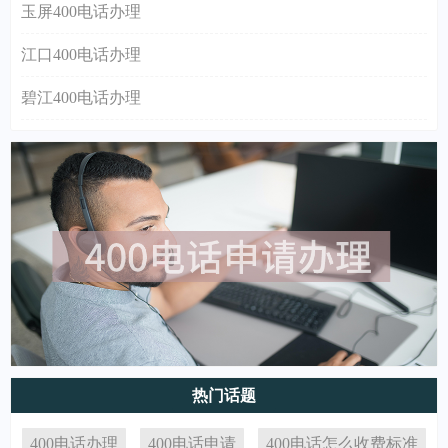
玉屏400电话办理
江口400电话办理
碧江400电话办理
热门话题
400电话办理
400电话申请
400电话怎么收费标准