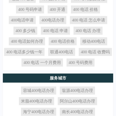
400 号码申请
400 开通
400 电话 价格
400电话申请
400电话办理
400 电话 怎么申请
400 多少钱
400 电话 申请
400 电话 办理
400 电话如何办理
400 电话价格
移动400电话
400 电话多少钱一年
联通400电话
400 电话 收费吗
400 电话 一个月费用
400 号码费用
服务城市
容城400电话办理
翁源400电话办理
米脂400电话办理
阿尔山400电话办理
海宁400电话办理
南长400电话办理