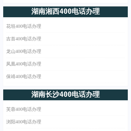
湖南湘西400电话办理
花垣400电话办理
吉首400电话办理
龙山400电话办理
凤凰400电话办理
保靖400电话办理
湖南长沙400电话办理
芙蓉400电话办理
浏阳400电话办理