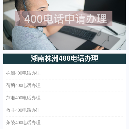
湖南株洲400电话办理
株洲400电话办理
荷塘400电话办理
芦淞400电话办理
攸县400电话办理
茶陵400电话办理