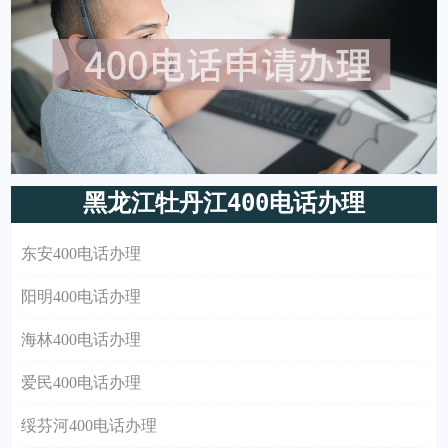
黑龙江牡丹江400电话办理
东安400电话办理
阳明400电话办理
海林400电话办理
爱民400电话办理
绥芬河400电话办理