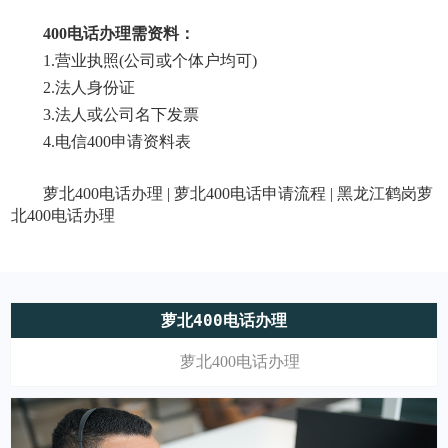
400电话办理需资料：
1.营业执照(公司或个体户均可)
2.法人身份证
3.法人或公司名下发票
4.电信400申请资料表
萝北400电话办理 | 萝北400电话申请流程 | 黑龙江鹤岗萝
北400电话办理
萝北400电话办理
萝北400电话办理