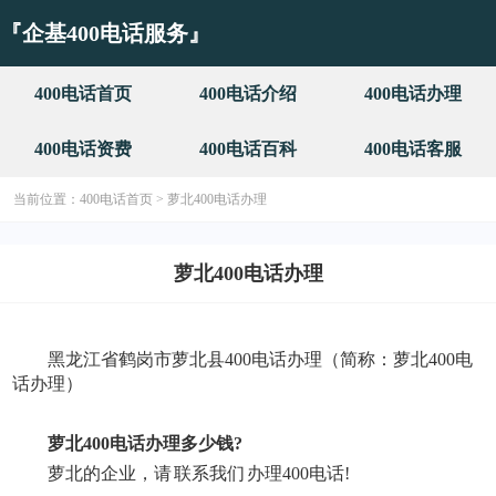
『企基400电话服务』
400电话首页
400电话介绍
400电话办理
400电话资费
400电话百科
400电话客服
当前位置：
400电话首页
>
萝北400电话办理
萝北400电话办理
黑龙江省鹤岗市萝北县400电话办理（简称：萝北400电
话办理）
萝北400电话办理多少钱?
萝北的企业，请
联系我们
办理400电话!